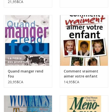
soufrance masquée
21,95$CA
Quand manger rend
Comment vraiment
fou
aimer votre enfant
20,95$CA
14,95$CA