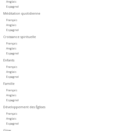
Anglais
Espagnol
Méditation quotidienne
Français
Anglais
Espagnol
Croissance spirituelle
Français
Anglais
Espagnol
Enfants
Français
Anglais
Espagnol
Famille
Français
Anglais
Espagnol
Développement des Églises
Français
Anglais
Espagnol
Glow