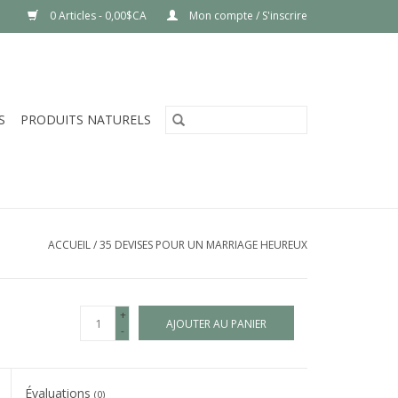
0 Articles - 0,00$CA
Mon compte / S'inscrire
S
PRODUITS NATURELS
ACCUEIL
/
35 DEVISES POUR UN MARRIAGE HEUREUX
+
AJOUTER AU PANIER
-
Évaluations
(0)