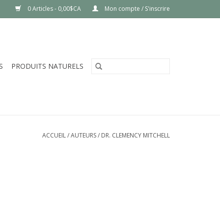
0 Articles - 0,00$CA
Mon compte / S'inscrire
S
PRODUITS NATURELS
ACCUEIL
/
AUTEURS
/
DR. CLEMENCY MITCHELL