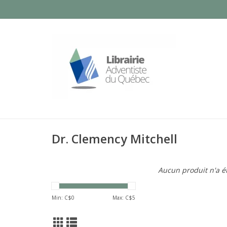
Dr. Clemency Mitchell
Aucun produit n'a ét
Min: C$
0
Max: C$
5