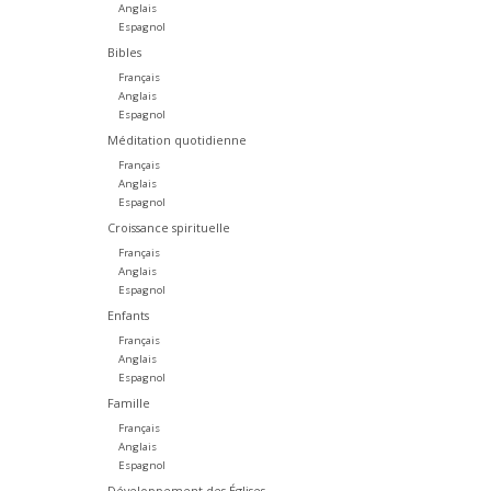
Anglais
Espagnol
Bibles
Français
Anglais
Espagnol
Méditation quotidienne
Français
Anglais
Espagnol
Croissance spirituelle
Français
Anglais
Espagnol
Enfants
Français
Anglais
Espagnol
Famille
Français
Anglais
Espagnol
Développement des Églises