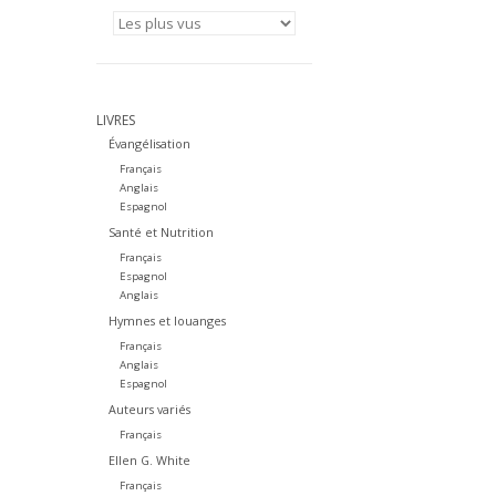
LIVRES
Évangélisation
Français
Anglais
Espagnol
Santé et Nutrition
Français
Espagnol
Anglais
Hymnes et louanges
Français
Anglais
Espagnol
Auteurs variés
Français
Ellen G. White
Français