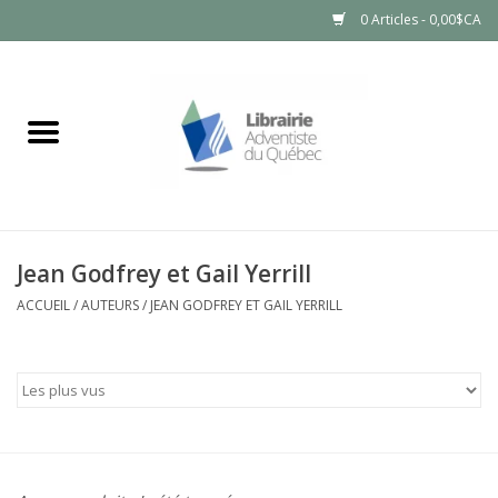
0 Articles - 0,00$CA
Accueil
LIVRES
PRODUITS NATURELS
Jean Godfrey et Gail Yerrill
ACCUEIL
/
AUTEURS
/
JEAN GODFREY ET GAIL YERRILL