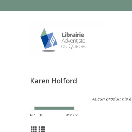
Karen Holford
Aucun produit n'a ét
Min: C$
0
Max: C$
5