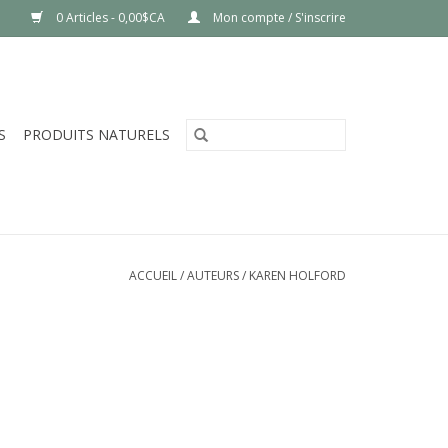
0 Articles - 0,00$CA
Mon compte / S'inscrire
S
PRODUITS NATURELS
ACCUEIL
/
AUTEURS
/
KAREN HOLFORD