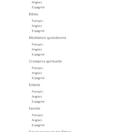
Anglais
Espagnol
Bibles
Français
Anglais
Espagnol
Méditation quotidienne
Français
Anglais
Espagnol
Croissance spirituelle
Français
Anglais
Espagnol
Enfants
Français
Anglais
Espagnol
Famille
Français
Anglais
Espagnol
Développement des Églises