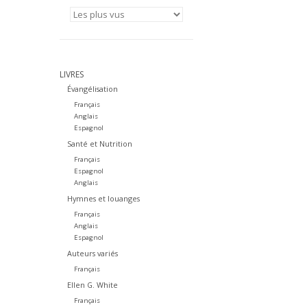
LIVRES
Évangélisation
Français
Anglais
Espagnol
Santé et Nutrition
Français
Espagnol
Anglais
Hymnes et louanges
Français
Anglais
Espagnol
Auteurs variés
Français
Ellen G. White
Français