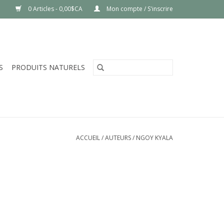
0 Articles - 0,00$CA
Mon compte / S'inscrire
S
PRODUITS NATURELS
ACCUEIL
/
AUTEURS
/
NGOY KYALA