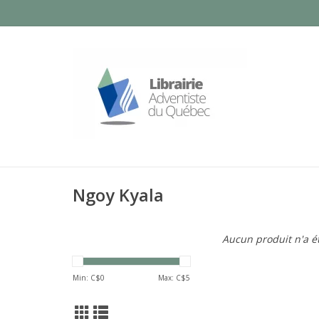
Ngoy Kyala
Aucun produit n'a ét
Min: C$
0
Max: C$
5