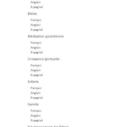
Anglais
Espagnol
Bibles
Français
Anglais
Espagnol
Méditation quotidienne
Français
Anglais
Espagnol
Croissance spirituelle
Français
Anglais
Espagnol
Enfants
Français
Anglais
Espagnol
Famille
Français
Anglais
Espagnol
Développement des Églises