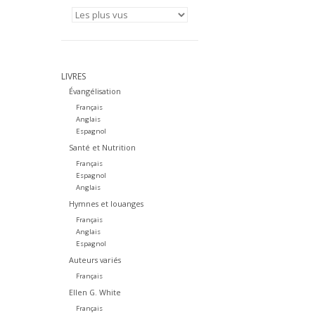
LIVRES
Évangélisation
Français
Anglais
Espagnol
Santé et Nutrition
Français
Espagnol
Anglais
Hymnes et louanges
Français
Anglais
Espagnol
Auteurs variés
Français
Ellen G. White
Français