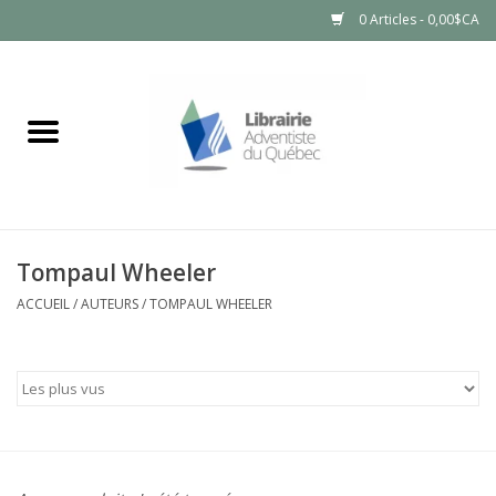
0 Articles - 0,00$CA
Accueil
LIVRES
PRODUITS NATURELS
Tompaul Wheeler
ACCUEIL
/
AUTEURS
/
TOMPAUL WHEELER