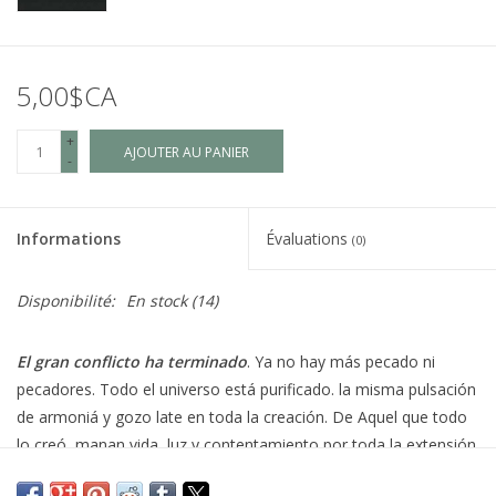
5,00$CA
+
AJOUTER AU PANIER
-
Informations
Évaluations
(0)
Disponibilité:
En stock
(14)
El gran conflicto ha terminado
. Ya no hay más pecado ni
pecadores. Todo el universo está purificado. la misma pulsación
de armoniá y gozo late en toda la creación. De Aquel que todo
lo creó, manan vida, luz y contentamiento por toda la extensión
del espacio infinito. Desde el átomo más imperceptible hasta el