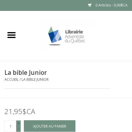
0 Articles - 0,00$CA
Accueil
LIVRES
PRODUITS NATURELS
La bible Junior
ACCUEIL
/
LA BIBLE JUNIOR
21,95$CA
+
AJOUTER AU PANIER
-