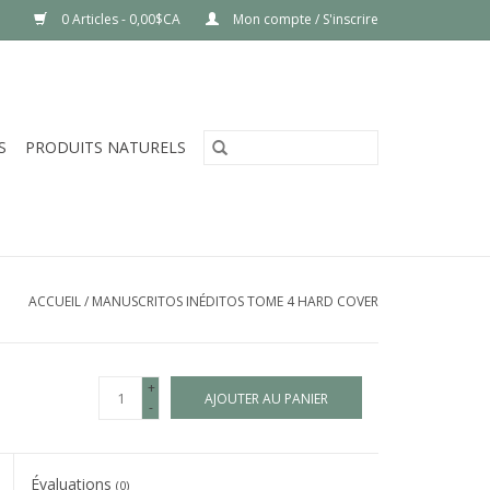
0 Articles - 0,00$CA
Mon compte / S'inscrire
S
PRODUITS NATURELS
ACCUEIL
/
MANUSCRITOS INÉDITOS TOME 4 HARD COVER
+
AJOUTER AU PANIER
-
Évaluations
(0)