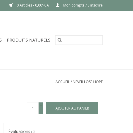
0 Articles - 0,00$CA
Mon compte / S'inscrire
S
PRODUITS NATURELS
ACCUEIL
/
NEVER LOSE HOPE
+
AJOUTER AU PANIER
-
Évaluations
(0)