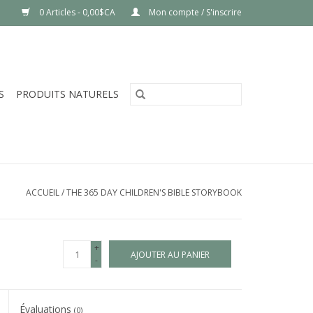
0 Articles - 0,00$CA
Mon compte / S'inscrire
S
PRODUITS NATURELS
ACCUEIL
/
THE 365 DAY CHILDREN'S BIBLE STORYBOOK
+
AJOUTER AU PANIER
-
Évaluations
(0)