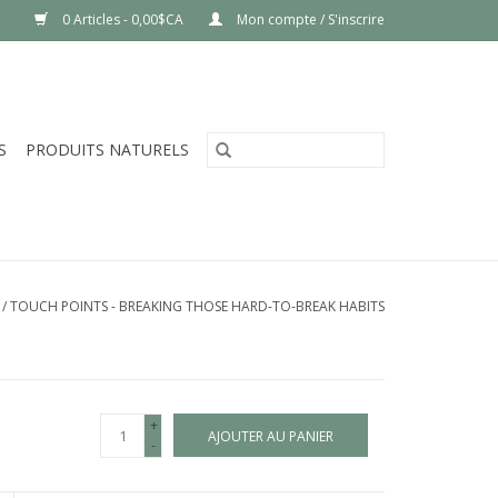
0 Articles - 0,00$CA
Mon compte / S'inscrire
S
PRODUITS NATURELS
/
TOUCH POINTS - BREAKING THOSE HARD-TO-BREAK HABITS
+
AJOUTER AU PANIER
-