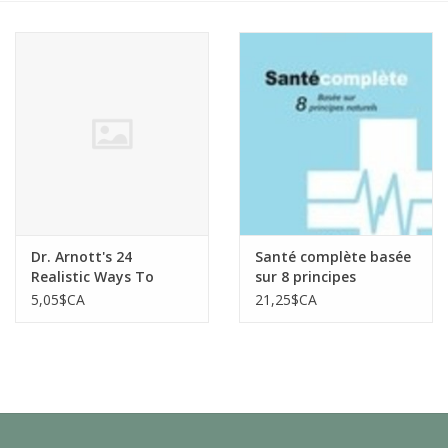
Dr. Arnott's 24
Santé complète basée
Realistic Ways To
sur 8 principes
ImproveYour Health
naturels
5,05$CA
21,25$CA