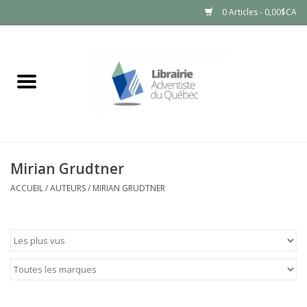
0 Articles - 0,00$CA
Accueil
LIVRES
PRODUITS NATURELS
Mirian Grudtner
ACCUEIL
/
AUTEURS
/
MIRIAN GRUDTNER