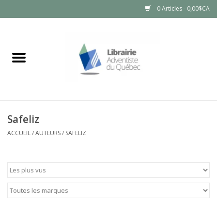
0 Articles - 0,00$CA
Accueil
LIVRES
PRODUITS NATURELS
Safeliz
ACCUEIL
/
AUTEURS
/
SAFELIZ